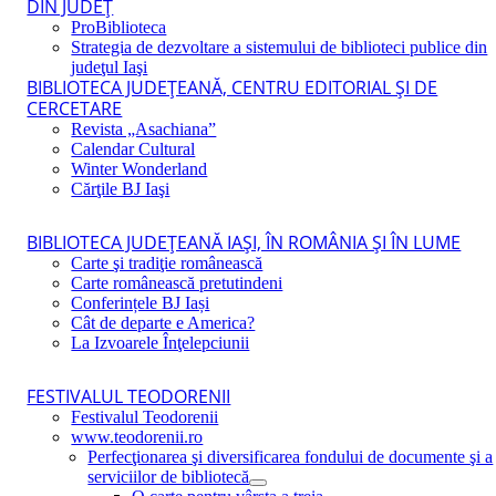
DIN JUDEŢ
ProBiblioteca
Strategia de dezvoltare a sistemului de biblioteci publice din
judeţul Iaşi
BIBLIOTECA JUDEŢEANĂ, CENTRU EDITORIAL ŞI DE
CERCETARE
Revista „Asachiana”
Calendar Cultural
Winter Wonderland
Cărţile BJ Iaşi
BIBLIOTECA JUDEŢEANĂ IAŞI, ÎN ROMÂNIA ŞI ÎN LUME
Carte şi tradiţie românească
Carte românească pretutindeni
Conferințele BJ Iași
Cât de departe e America?
La Izvoarele Înţelepciunii
FESTIVALUL TEODORENII
Festivalul Teodorenii
www.teodorenii.ro
Perfecţionarea şi diversificarea fondului de documente şi a
serviciilor de bibliotecă