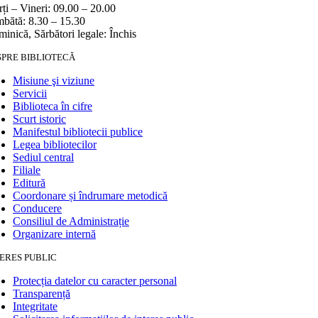
ți – Vineri: 09.00 – 20.00
bătă: 8.30 – 15.30
inică, Sărbători legale: Închis
SPRE BIBLIOTECĂ
Misiune şi viziune
Servicii
Biblioteca în cifre
Scurt istoric
Manifestul bibliotecii publice
Legea bibliotecilor
Sediul central
Filiale
Editură
Coordonare și îndrumare metodică
Conducere
Consiliul de Administrație
Organizare internă
ERES PUBLIC
Protecția datelor cu caracter personal
Transparență
Integritate