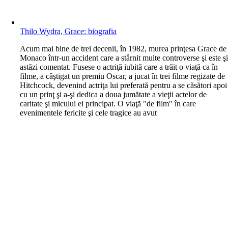
Thilo Wydra, Grace: biografia
A
cum mai bine de trei decenii, în 1982, murea prinţesa Grace de
Monaco într-un accident care a stârnit multe controverse şi este ş
astăzi comentat. Fusese o actriţă iubită care a trăit o viaţă ca în
filme, a câştigat un premiu Oscar, a jucat în trei filme regizate de
Hitchcock, devenind actriţa lui preferată pentru a se căsători apoi
cu un prinţ şi a-şi dedica a doua jumătate a vieţii actelor de
caritate şi micului ei principat. O viaţă "de film" în care
evenimentele fericite şi cele tragice au avut