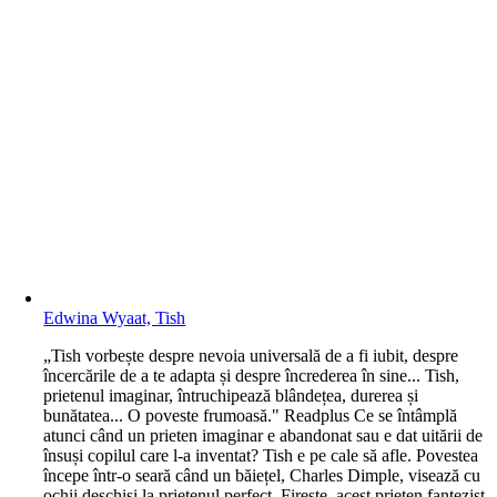
Edwina Wyaat, Tish
„Tish vorbește despre nevoia universală de a fi iubit, despre
încercările de a te adapta și despre încrederea în sine... Tish,
prietenul imaginar, întruchipează blândețea, durerea și
bunătatea... O poveste frumoasă." Readplus Ce se întâmplă
atunci când un prieten imaginar e abandonat sau e dat uitării de
însuși copilul care l-a inventat? Tish e pe cale să afle. Povestea
începe într-o seară când un băiețel, Charles Dimple, visează cu
ochii deschiși la prietenul perfect. Firește, acest prieten fantezist