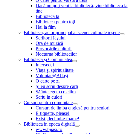
O carte pentru vârsta a treia
Dacă nu poţi veni la bibliotecă, vine biblioteca la
tine
Biblioteca ta
Biblioteca pentru toţi
Hai la film
Biblioteca, actor principal al scenei culturale ieşene
Scriitorii Iaşului
Ora de muzică
Provocările culturii
Nocturna bibliotecilor
Biblioteca și Comunitatea
Intersecţii
Viaţă şi spiritualitate
Voluntar@BJIaşi
O carte pe zi
Şi eu scriu despre cărţi
Să înţelegem ce citim
Scriu în culori
Cursuri pentru comunitate
Cursuri de limba engleză pentru seniori
E-tiquette, please!
Exist, deci mi-e foame!
Biblioteca în epoca digitală
www.bjiasi.ro