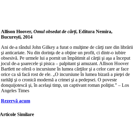
Allison Hoover,
Omul obsedat de cărți
, Editura Nemira,
București, 2014
Ani de-a rândul John Gilkey a furat o mulţime de cărţi rare din librării
şi anticariate. Nu din dorinţa de a obţine un profit, ci dintr-o iubire
obsesivă. Pe urmele lui a pornit un împătimit al cărţii şi aşa a început
jocul de-a şoarecele şi pisica – palpitant şi amuzant. Allison Hoover
Bartlett ne oferă o incursiune în lumea cărţilor şi a celor care ar face
orice ca să facă rost de ele. „O incursiune în lumea bizară a pieţei de
rarităţi şi o cronică modernă a crimei şi a pedepsei. O poveste
donquijotescă şi, în acelaşi timp, un captivant roman poliţist.” – Los
Angeles Times
Rezervă acum
Articole Similare