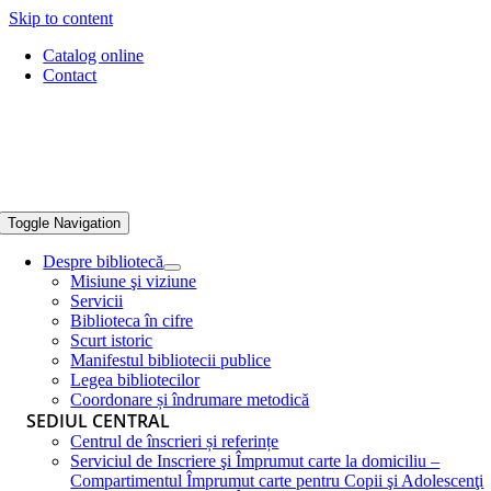
Skip to content
Catalog online
Contact
Toggle Navigation
Despre bibliotecă
Misiune şi viziune
Servicii
Biblioteca în cifre
Scurt istoric
Manifestul bibliotecii publice
Legea bibliotecilor
Coordonare și îndrumare metodică
SEDIUL CENTRAL
Centrul de înscrieri și referințe
Serviciul de Inscriere şi Împrumut carte la domiciliu –
Compartimentul Împrumut carte pentru Copii şi Adolescenţi