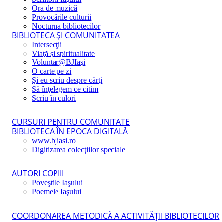
Ora de muzică
Provocările culturii
Nocturna bibliotecilor
BIBLIOTECA ŞI COMUNITATEA
Intersecţii
Viaţă şi spiritualitate
Voluntar@BJIaşi
O carte pe zi
Şi eu scriu despre cărţi
Să înţelegem ce citim
Scriu în culori
CURSURI PENTRU COMUNITATE
BIBLIOTECA ÎN EPOCA DIGITALĂ
www.bjiasi.ro
Digitizarea colecţiilor speciale
AUTORI COPIII
Poveştile Iaşului
Poemele Iaşului
COORDONAREA METODICĂ A ACTIVITĂŢII BIBLIOTECILOR