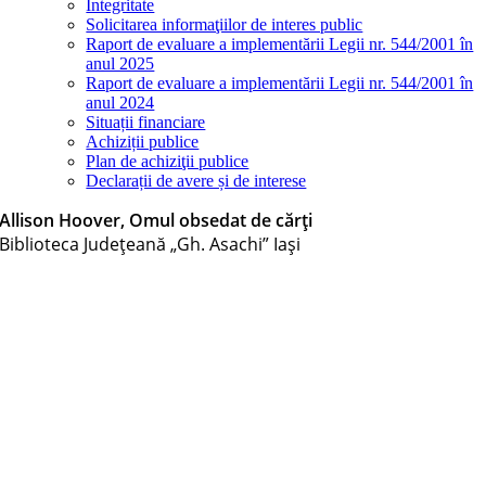
Integritate
Solicitarea informaţiilor de interes public
Raport de evaluare a implementării Legii nr. 544/2001 în
anul 2025
Raport de evaluare a implementării Legii nr. 544/2001 în
anul 2024
Situații financiare
Achiziții publice
Plan de achiziţii publice
Declarații de avere și de interese
Allison Hoover, Omul obsedat de cărți
Biblioteca Judeţeană „Gh. Asachi” Iaşi