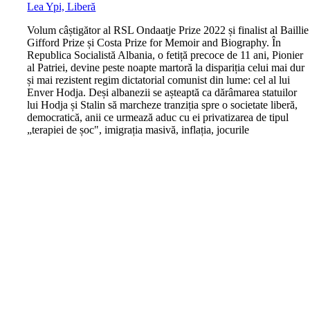
Lea Ypi, Liberă
V
olum câștigător al RSL Ondaatje Prize 2022 și finalist al Baillie
Gifford Prize și Costa Prize for Memoir and Biography. În
Republica Socialistă Albania, o fetiță precoce de 11 ani, Pionier
al Patriei, devine peste noapte martoră la dispariția celui mai dur
și mai rezistent regim dictatorial comunist din lume: cel al lui
Enver Hodja. Deși albanezii se așteaptă ca dărâmarea statuilor
lui Hodja și Stalin să marcheze tranziția spre o societate liberă,
democratică, anii ce urmează aduc cu ei privatizarea de tipul
„terapiei de șoc", imigrația masivă, inflația, jocurile