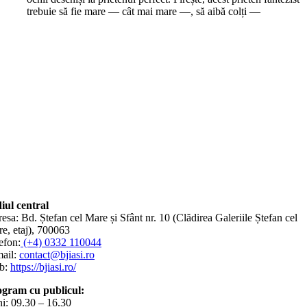
trebuie să fie mare — cât mai mare —, să aibă colți —
iul central
esa: Bd. Ștefan cel Mare și Sfânt nr. 10 (Clădirea Galeriile Ștefan cel
e, etaj), 700063
efon:
(+4) 0332 110044
ail:
contact@bjiasi.ro
b:
https://bjiasi.ro/
gram cu publicul:
i: 09.30 – 16.30