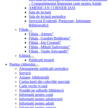
– Compartimentul Împrumut carte pentru Adulţi
AMERICAN CORNER IAŞI
Sala de lectură
Sala de lectură periodice
Serviciul Evidenţă, Prelucrare, Informare
Bibliografică
Filiale
Filiala „Ateneu”
Filiala „Garabet Ibrăileanu”
Filiala „Ion Creangă”
Filiala „Mihail Sadoveanu”
Filiala „Vasile Alecsandri”
Editură
Publicații proprii
Pagina cititorului
Abonamente publicaţii periodice
Servicii
Anuare, bibliografii
Cartea lunii din colecțiile speciale
Carte veche și rară
Noutăţi pe rafturile bibliotecii
Informații pentru copii
Informații pentru adolescenți
Informații pentru adulți
Informații pentru seniori