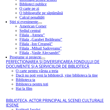
Biblioteci publice
O carte pe zi
O bibliografie pe săptămână
Calcul penalități
Ştiri şi evenimente
American Corner
Sediul central
Filiala „Ateneu”
Filiala „Garabet Ibrăileanu”
Filiala „Ion Creangă”
Filiala „Mihail Sadoveanu”
Filiala „Vasile Alecsandri”
Programe şi proiecte
PERFECŢIONAREA ŞI DIVERSIFICAREA FONDULUI DE
DOCUMENTE ŞI A SERVICIILOR DE BIBLIOTECĂ
O carte pentru vârsta a treia
Dacă nu poţi veni la bibliotecă, vine biblioteca la tine
Biblioteca ta
Biblioteca pentru toţi
Hai la film
BIBLIOTECA, ACTOR PRINCIPAL AL SCENEI CULTURALE
IEŞENE
Scriitorii Iaşului