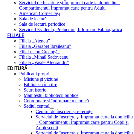
Serviciul de Inscriere şi Împrumut carte la domiciliu –
Compartimentul Împrumut carte pentru Adulţi
American Corner Iaşi
Sala de lectură
Sala de lectură periodice
Serviciul Evidenţă, Prelucrare, Informare Bibliografică
FILIALE
Filiala „Ateneu”
Filiala „Garabet Ibrăileanu”
Filiala „Ion Creangă”
Filiala „Mihail Sadoveanu”
Filiala „Vasile Alecsandri”
EDITURĂ
Publicații proprii
Misiune şi viziune
Biblioteca în cifre
Scurt istoric
Manifestul bibliotecii publice
Coordonare și îndrumare metodică
Sediul central
Centrul de înscrieri și referințe
Serviciul de Inscriere şi Împrumut carte la domiciliu
– Compartimentul Împrumut carte pentru Copii şi
Adolescenţi
Serviciul de Inscriere şi Împrumut carte la domiciliu