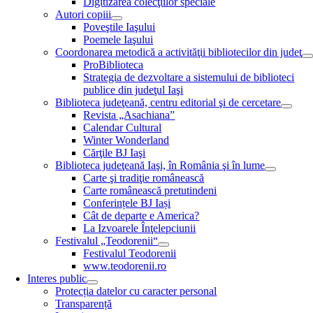
Digitizarea colecţiilor speciale
Autori copiii
Poveştile Iaşului
Poemele Iaşului
Coordonarea metodică a activităţii bibliotecilor din judeţ
ProBiblioteca
Strategia de dezvoltare a sistemului de biblioteci
publice din judeţul Iaşi
Biblioteca judeţeană, centru editorial şi de cercetare
Revista „Asachiana”
Calendar Cultural
Winter Wonderland
Cărţile BJ Iaşi
Biblioteca judeţeană Iaşi, în România şi în lume
Carte şi tradiţie românească
Carte românească pretutindeni
Conferințele BJ Iași
Cât de departe e America?
La Izvoarele Înţelepciunii
Festivalul „Teodorenii“
Festivalul Teodorenii
www.teodorenii.ro
Interes public
Protecția datelor cu caracter personal
Transparență